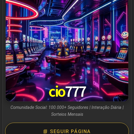
Instalar
🌐 Social & Contato
📱 Telegram
📘 Facebook
Comunidade Social: 100.000+ Seguidores | Interação Diária |
Sorteios Mensais
📘 SEGUIR PÁGINA