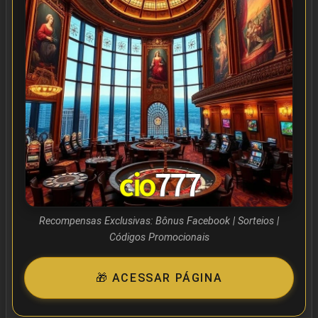
Recompensas Exclusivas: Bônus Facebook | Sorteios |
Códigos Promocionais
🎁 ACESSAR PÁGINA