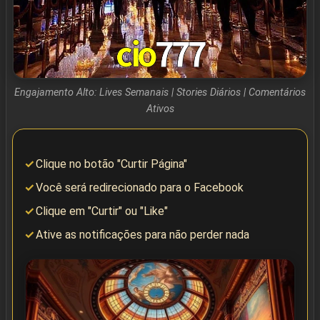
Engajamento Alto: Lives Semanais | Stories Diários | Comentários
Ativos
Clique no botão "Curtir Página"
Você será redirecionado para o Facebook
Clique em "Curtir" ou "Like"
Ative as notificações para não perder nada