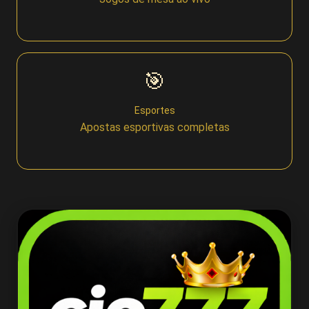
Bet
🎯
Win
Esportes
Apostas esportivas completas
APP
📱 Download
APK
Download
Baixar