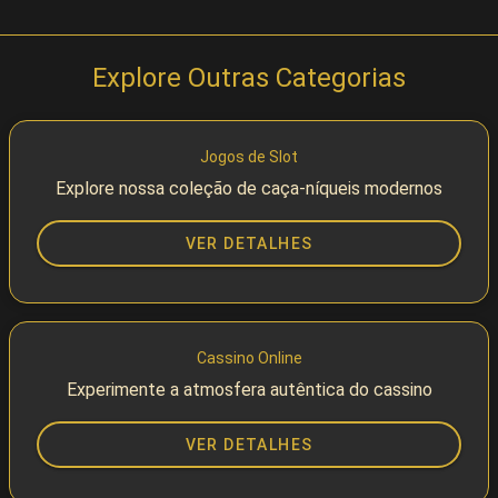
Explore Outras Categorias
Jogos de Slot
Explore nossa coleção de caça-níqueis modernos
VER DETALHES
Cassino Online
Experimente a atmosfera autêntica do cassino
VER DETALHES