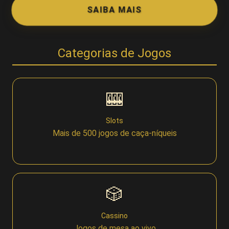
SAIBA MAIS
Lottery
Categorias de Jogos
👤 Conta
Login
🎰
Cadastro
Slots
Mais de 500 jogos de caça-níqueis
Bônus
VIP
🎲
🏆 Plataforma
Cassino
Jogos de mesa ao vivo
Plataforma