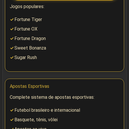
Jogos populares:
Fortune Tiger
Fortune OX
Fortune Dragon
Sweet Bonanza
Sugar Rush
Apostas Esportivas
Complete sistema de apostas esportivas:
Futebol brasileiro e internacional
Basquete, tênis, vôlei