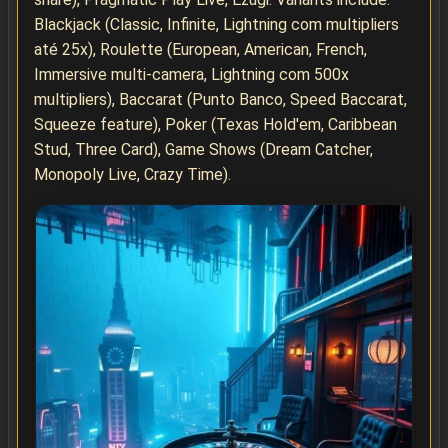
Blackjack (Classic, Infinite, Lightning com multipliers
até 25x), Roulette (European, American, French,
Immersive multi-camera, Lightning com 500x
multipliers), Baccarat (Punto Banco, Speed Baccarat,
Squeeze feature), Poker (Texas Hold'em, Caribbean
Stud, Three Card), Game Shows (Dream Catcher,
Monopoly Live, Crazy Time).