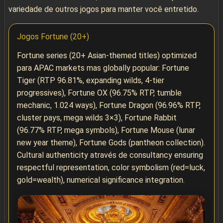
variedade de outros jogos para manter você entretido.
Jogos Fortune (20+)
Fortune series (20+ Asian-themed titles) optimized
para APAC markets mas globally popular: Fortune
Tiger (RTP 96.81%, expanding wilds, 4-tier
progressives), Fortune OX (96.75% RTP, tumble
mechanic, 1.024 ways), Fortune Dragon (96.96% RTP,
cluster pays, mega wilds 3×3), Fortune Rabbit
(96.77% RTP, mega symbols), Fortune Mouse (lunar
new year theme), Fortune Gods (pantheon collection).
Cultural authenticity através de consultancy ensuring
respectful representation, color symbolism (red=luck,
gold=wealth), numerical significance integration.