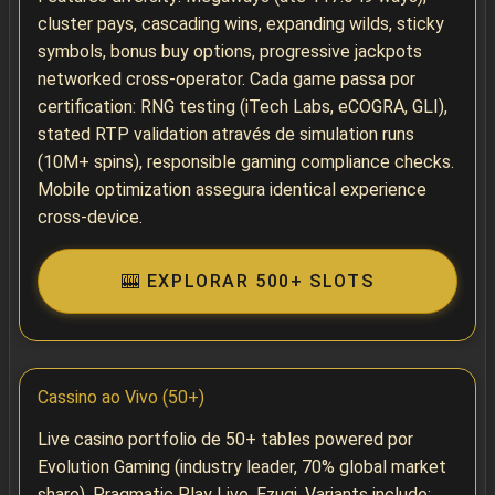
cluster pays, cascading wins, expanding wilds, sticky
symbols, bonus buy options, progressive jackpots
networked cross-operator. Cada game passa por
certification: RNG testing (iTech Labs, eCOGRA, GLI),
stated RTP validation através de simulation runs
(10M+ spins), responsible gaming compliance checks.
Mobile optimization assegura identical experience
cross-device.
🎰 EXPLORAR 500+ SLOTS
Cassino ao Vivo (50+)
Live casino portfolio de 50+ tables powered por
Evolution Gaming (industry leader, 70% global market
share), Pragmatic Play Live, Ezugi. Variants include: