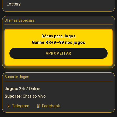
Lottery
Ofertas Especiais
Bônus para Jogos
Ganhe R$+9~99 nos jogos
APROVEITAR
Suporte Jogos
Jogos:
24/7 Online
Suporte:
Chat ao Vivo
📱 Telegram
📘 Facebook